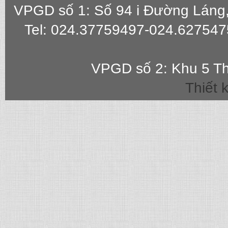
VPGD số 1: Số 94 i Đường Láng
Tel: 024.37759497-024.627547
VPGD số 2: Khu 5 Th
Thiết 