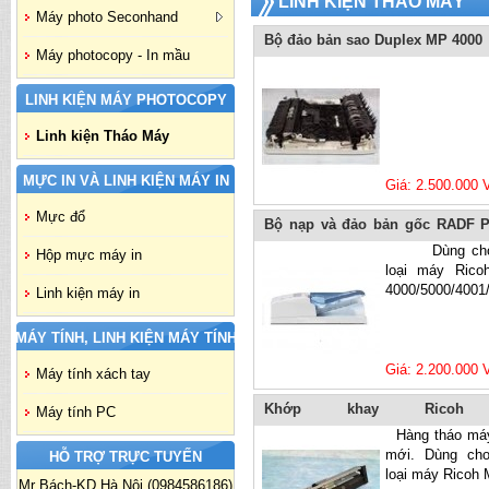
LINH KIỆN THÁO MÁY
Máy photo Seconhand
Bộ đảo bản sao Duplex MP 4000
Máy photocopy - In mầu
LINH KIỆN MÁY PHOTOCOPY
Linh kiện Tháo Máy
MỰC IN VÀ LINH KIỆN MÁY IN
Giá: 2.500.000
Mực đổ
Bộ nạp và đảo bản gốc RADF P
MP 4000/4001
Dùng cho 
Hộp mực máy in
loại máy Ric
4000/5000/4001/
Linh kiện máy in
MÁY TÍNH, LINH KIỆN MÁY TÍNH
Giá: 2.200.000
Máy tính xách tay
Khớp khay Ricoh
Máy tính PC
4000/5000/4001/5001
Hàng tháo má
mới. Dùng ch
HỖ TRỢ TRỰC TUYẾN
loại máy Ricoh 
Mr Bách-KD Hà Nội (0984586186)