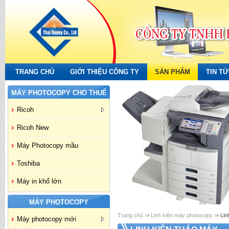
TRANG CHỦ
GIỚI THIỆU CÔNG TY
SẢN PHẨM
TIN T
MÁY PHOTOCOPY CHO THUÊ
Ricoh
Ricoh New
Máy Photocopy mầu
Toshiba
Máy in khổ lớn
MÁY PHOTOCOPY
Trang chủ
Linh kiện máy photocopy
Lin
Máy photocopy mới