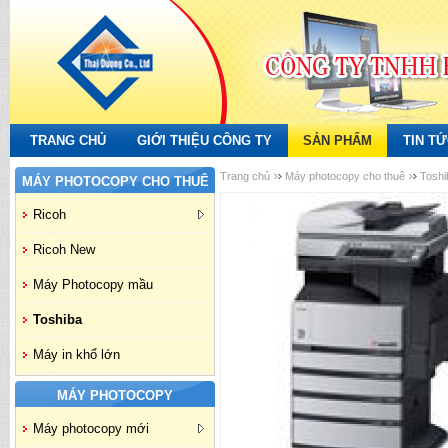
TRANG CHỦ
GIỚI THIỆU CÔNG TY
SẢN PHẨM
TIN T
Trang chủ
Máy photocopy cho thuê
Toshi
MÁY PHOTOCOPY CHO THUÊ
Ricoh
Ricoh New
Máy Photocopy mầu
Toshiba
Máy in khổ lớn
MÁY PHOTOCOPY
Máy photocopy mới