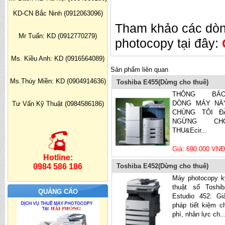
KD-CN Bắc Ninh (0912063096)
Tham khảo các dòn
Mr Tuấn: KD (0912770279)
photocopy tại đây:
Ms. Kiều Anh: KD (0916564089)
Sản phẩm liên quan
Ms.Thúy Miền: KD (0904914636)
Toshiba E455(Dừng cho thuê)
THÔNG BÁO
DÒNG MÁY NÀ
Tư Vấn Kỹ Thuật (0984586186)
CHÚNG TÔI Đ
NGỪNG CH
THU&Ecir...
Giá: 690.000 VNĐ
Hotline:
0984 586 186
Toshiba E452(Dừng cho thuê)
Máy photocopy k
thuật số Toshib
QUẢNG CÁO
Estudio 452: Giả
pháp tiết kiệm ch
phí, nhân lực ch..