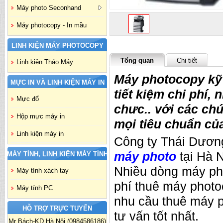
Máy photo Seconhand
Máy photocopy - In mầu
LINH KIỆN MÁY PHOTOCOPY
Tổng quan
Chi tiết
Linh kiện Tháo Máy
Máy photocopy kỹ 
MỰC IN VÀ LINH KIỆN MÁY IN
tiết kiệm chi phí,
Mực đổ
chưc.. với các ch
Hộp mực máy in
mọi tiêu chuẩn củ
Linh kiện máy in
Công ty Thái Dương
máy photo
tại Hà N
MÁY TÍNH, LINH KIỆN MÁY TÍNH
Nhiều dòng máy pho
Máy tính xách tay
phí thuê máy photo
Máy tính PC
nhu cầu thuê máy p
HỖ TRỢ TRỰC TUYẾN
tư vấn tốt nhất.
Mr Bách-KD Hà Nội (0984586186)