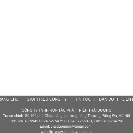
RANG CHỦ
GIỚI THIỆU CÔNG TY
TIN TỨC
BẢN ĐỒ
LIÊN 
CÔNG TY TNHH HỢP TÁC PHÁT TRIỂN THÁI DƯƠNG
Trụ sở chính: Số 104 phố Chùa Láng, phường Láng Thượng, Đống Đa, Hà Nội
Tel: 024.37759497-024.62754751 - 024.37755973, Fax: 04.62754750
Email: thaiduonggd@gmail.com,
website: www.thuemayphoto.net