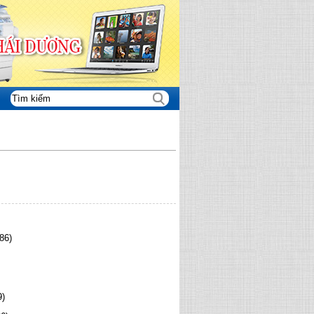
86)
9)