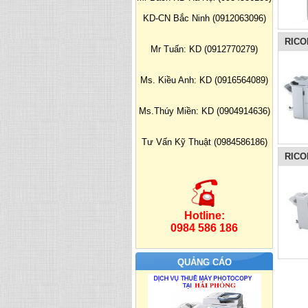
KD-CN Bắc Ninh (0912063096)
RICO
Mr Tuấn: KD (0912770279)
Ms. Kiều Anh: KD (0916564089)
Ms.Thúy Miền: KD (0904914636)
Tư Vấn Kỹ Thuật (0984586186)
RICO
Hotline:
0984 586 186
QUẢNG CÁO