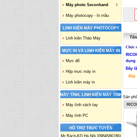
Máy photo Seconhand
Máy photocopy - In mầu
LINH KIỆN MÁY PHOTOCOPY
Tổn
Linh kiện Tháo Máy
Chức n
MỰC IN VÀ LINH KIỆN MÁY IN
RICO
Mực đổ
dụng 
Đây l
Hộp mực máy in
Đây 
Linh kiện máy in
MÁY TÍNH, LINH KIỆN MÁY TÍNH
Sản phẩ
RICO
Máy tính xách tay
Máy tính PC
HỖ TRỢ TRỰC TUYẾN
Mr Bách-KD Hà Nội (0984586186)