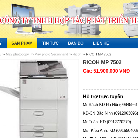
Y
SẢN PHẨM
TIN TỨC
BẢN ĐỒ
LIÊN HỆ
ủ
Máy photocopy
Máy photo Seconhand
Ricoh
RICOH MP 7502
RICOH MP 7502
Giá: 51.900.000 VNĐ
Hỗ trợ trực tuyến
Mr Bách-KD Hà Nội (09845861
KD-CN Bắc Ninh (0912063096)
Mr Tuấn: KD (0912770279)
Ms. Kiều Anh: KD (091656408