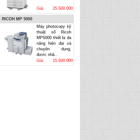
Giá: 25.500.000
VNĐ
RICOH MP 5000
Máy photocopy kỹ
thuật số Ricoh
MP5000 thiết bị đa
năng hiện đại và
chuyên dụng,
được nhậ...
Giá: 15.500.000
VNĐ