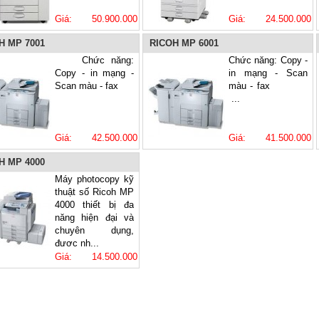
Giá: 50.900.000
Giá: 24.500.000
VNĐ
VNĐ
H MP 7001
RICOH MP 6001
Chức năng:
Chức năng: Copy -
Copy - in mạng -
in mạng - Scan
Scan màu - fax
màu - fax
...
Giá: 42.500.000
Giá: 41.500.000
VNĐ
VNĐ
H MP 4000
Máy photocopy kỹ
thuật số Ricoh MP
4000 thiết bị đa
năng hiện đại và
chuyên dụng,
được nh...
Giá: 14.500.000
VNĐ