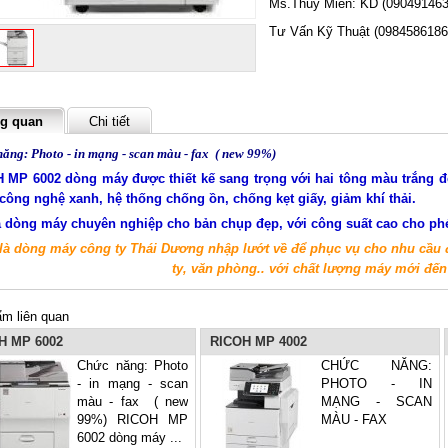
Ms.Thúy Miền: KD (090491463
Tư Vấn Kỹ Thuật (0984586186
g quan
Chi tiết
ăng: Photo - in mạng - scan màu - fax ( new 99%)
H
MP 6002 dòng máy được thiết kế sang trọng với hai tông màu trắng 
công nghệ xanh, hệ thống chống ồn, chống kẹt giấy, giảm khí thải.
à dòng máy chuyên nghiệp cho bản chụp đẹp, với công suất cao cho phé
là dòng máy công ty Thái Dương nhập lướt về để phục vụ cho nhu cầu 
ty, văn phòng.. với chất lượng máy mới đế
m liên quan
H MP 6002
RICOH MP 4002
Chức năng: Photo
CHỨC NĂNG:
- in mạng - scan
PHOTO - IN
màu - fax ( new
MẠNG - SCAN
99%) RICOH MP
MÀU - FAX
6002 dòng máy ...