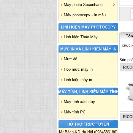
Máy photo Seconhand
Máy photocopy - In mầu
LINH KIỆN MÁY PHOTOCOPY
Tổn
Linh kiện Tháo Máy
CHỨC N
MỰC IN VÀ LINH KIỆN MÁY IN
Mực đổ
Sản phẩ
RICO
Hộp mực máy in
Linh kiện máy in
MÁY TÍNH, LINH KIỆN MÁY TÍNH
Máy tính xách tay
Máy tính PC
RICO
HỖ TRỢ TRỰC TUYẾN
Mr Bách-KD Hà Nội (0984586186)