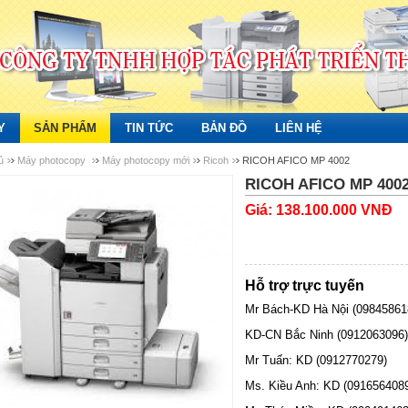
Y
SẢN PHẨM
TIN TỨC
BẢN ĐỒ
LIÊN HỆ
ủ
Máy photocopy
Máy photocopy mới
Ricoh
RICOH AFICO MP 4002
RICOH AFICO MP 400
Giá: 138.100.000 VNĐ
Hỗ trợ trực tuyến
Mr Bách-KD Hà Nội (09845861
KD-CN Bắc Ninh (0912063096)
Mr Tuấn: KD (0912770279)
Ms. Kiều Anh: KD (091656408