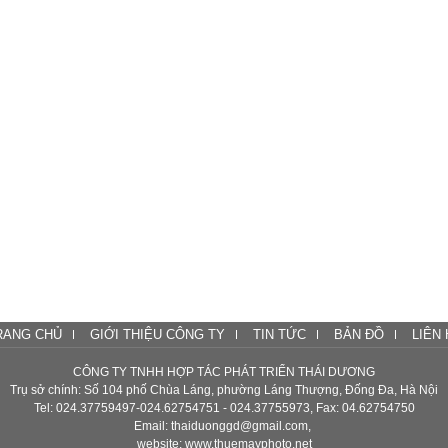
RANG CHỦ
GIỚI THIỆU CÔNG TY
TIN TỨC
BẢN ĐỒ
LIÊN 
CÔNG TY TNHH HỢP TÁC PHÁT TRIỂN THÁI DƯƠNG
Trụ sở chính: Số 104 phố Chùa Láng, phường Láng Thượng, Đống Đa, Hà Nội
Tel: 024.37759497-024.62754751 - 024.37755973, Fax: 04.62754750
Email: thaiduonggd@gmail.com,
website: www.thuemayphoto.net