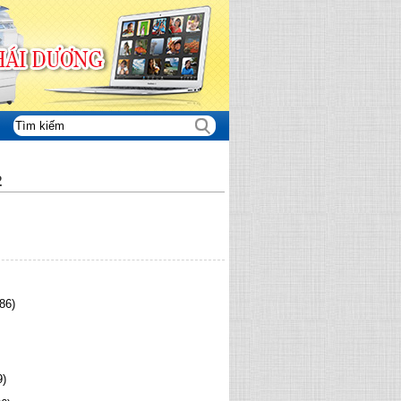
2
86)
9)