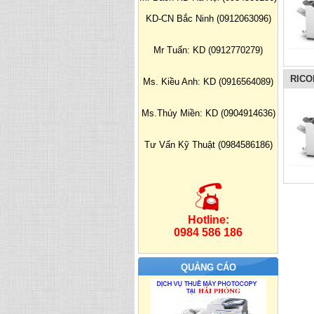
KD-CN Bắc Ninh (0912063096)
Mr Tuấn: KD (0912770279)
RICO
Ms. Kiều Anh: KD (0916564089)
Ms.Thúy Miền: KD (0904914636)
Tư Vấn Kỹ Thuật (0984586186)
Hotline:
0984 586 186
QUẢNG CÁO