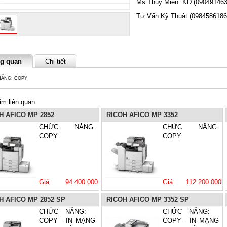
Ms.Thúy Miền: KD (090491463
Tư Vấn Kỹ Thuật (0984586186
g quan
Chi tiết
ĂNG: COPY
m liên quan
H AFICO MP 2852
RICOH AFICO MP 3352
CHỨC NĂNG:
CHỨC NĂNG:
COPY
COPY
Giá: 94.400.000
Giá: 112.200.000
VNĐ
VNĐ
H AFICO MP 2852 SP
RICOH AFICO MP 3352 SP
CHỨC NĂNG:
CHỨC NĂNG:
COPY - IN MẠNG
COPY - IN MẠNG